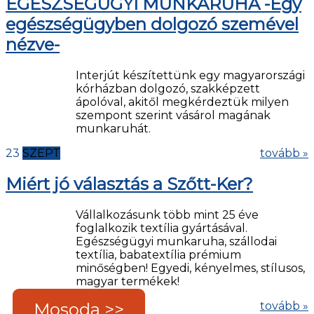
EGÉSZSÉGÜGYI MUNKARUHA -Egy
egészségügyben dolgozó szemével
nézve-
Interjút készítettünk egy magyarországi
kórházban dolgozó, szakképzett
ápolóval, akitől megkérdeztük milyen
szempont szerint vásárol magának
munkaruhát.
23
SZEPT
tovább »
Miért jó választás a Szőtt-Ker?
Vállalkozásunk több mint 25 éve
foglalkozik textília gyártásával.
Egészségügyi munkaruha, szállodai
textília, babatextília prémium
minőségben! Egyedi, kényelmes, stílusos,
magyar termékek!
Mosoda >>
tovább »