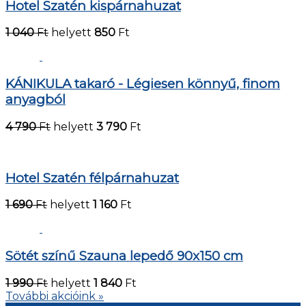
Hotel Szatén kispárnahuzat
1 040
Ft
helyett
850
Ft
KÁNIKULA takaró - Légiesen könnyű, finom
anyagból
4 790
Ft
helyett
3 790
Ft
Hotel Szatén félpárnahuzat
1 690
Ft
helyett
1 160
Ft
Sötét színű Szauna lepedő 90x150 cm
1 990
Ft
helyett
1 840
Ft
További akcióink »