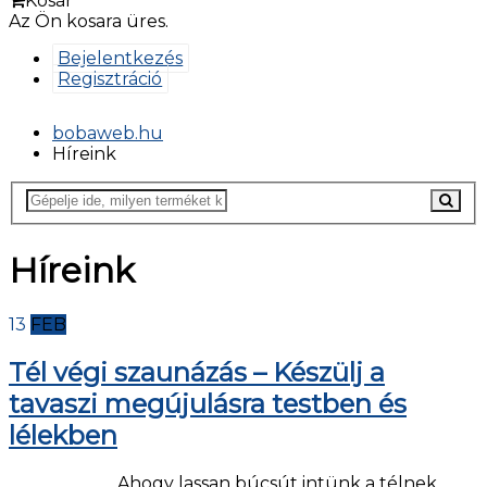
Kosár
Az Ön kosara üres.
Bejelentkezés
Regisztráció
bobaweb.hu
Híreink
Híreink
13
FEB
Tél végi szaunázás – Készülj a
tavaszi megújulásra testben és
lélekben
Ahogy lassan búcsút intünk a télnek,