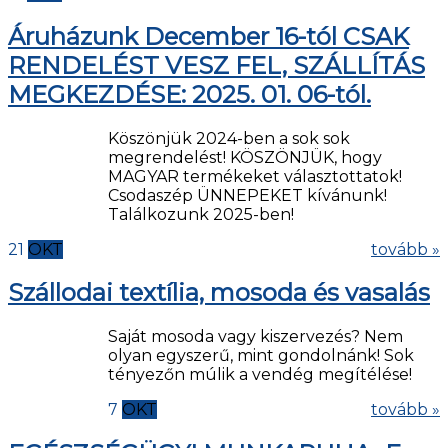
Áruházunk December 16-tól CSAK
RENDELÉST VESZ FEL, SZÁLLÍTÁS
MEGKEZDÉSE: 2025. 01. 06-tól.
Köszönjük 2024-ben a sok sok
megrendelést! KÖSZÖNJÜK, hogy
MAGYAR termékeket választottatok!
Csodaszép ÜNNEPEKET kívánunk!
Találkozunk 2025-ben!
21
OKT
tovább »
Szállodai textília, mosoda és vasalás
Saját mosoda vagy kiszervezés? Nem
olyan egyszerű, mint gondolnánk! Sok
tényezőn múlik a vendég megítélése!
7
OKT
tovább »