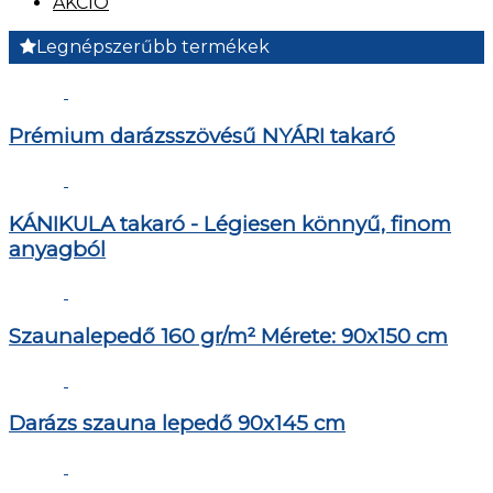
AKCIÓ
Legnépszerűbb termékek
Prémium darázsszövésű NYÁRI takaró
KÁNIKULA takaró - Légiesen könnyű, finom
anyagból
Szaunalepedő 160 gr/m² Mérete: 90x150 cm
Darázs szauna lepedő 90x145 cm