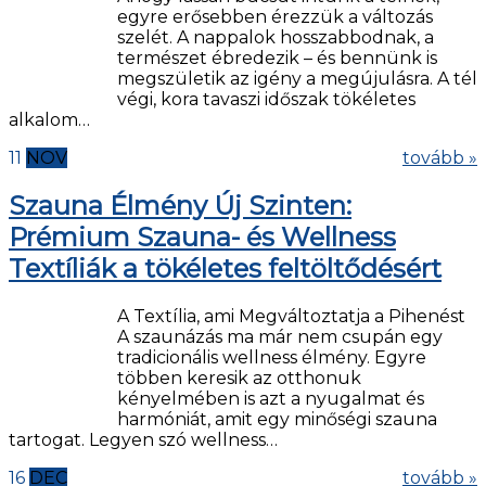
egyre erősebben érezzük a változás
szelét. A nappalok hosszabbodnak, a
természet ébredezik – és bennünk is
megszületik az igény a megújulásra. A tél
végi, kora tavaszi időszak tökéletes
alkalom…
11
NOV
tovább »
Szauna Élmény Új Szinten:
Prémium Szauna- és Wellness
Textíliák a tökéletes feltöltődésért
A Textília, ami Megváltoztatja a Pihenést
A szaunázás ma már nem csupán egy
tradicionális wellness élmény. Egyre
többen keresik az otthonuk
kényelmében is azt a nyugalmat és
harmóniát, amit egy minőségi szauna
tartogat. Legyen szó wellness…
16
DEC
tovább »