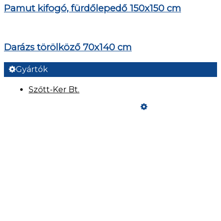
Pamut kifogó, fürdőlepedő 150x150 cm
Darázs törölköző 70x140 cm
Gyártók
Szőtt-Ker Bt.
Üzemeltető
Online elállás
Teljes katalógus
Vásárlói értékelések
Fizetési és Szállítási feltételek
Szeretne Ön is ilyen webáruházat nyitni?
Webáruház nyitás »