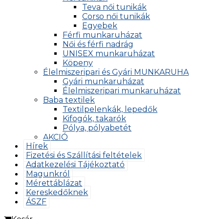
Teva női tunikák
Corso női tunikák
Egyebek
Férfi munkaruházat
Női és férfi nadrág
UNISEX munkaruházat
Köpeny
Élelmiszeripari és Gyári MUNKARUHA
Gyári munkaruházat
Élelmiszeripari munkaruházat
Baba textilek
Textilpelenkák, lepedők
Kifogók, takarók
Pólya, pólyabetét
AKCIÓ
Hírek
Fizetési és Szállítási feltételek
Adatkezelési Tájékoztató
Magunkról
Mérettáblázat
Kereskedőknek
ÁSZF