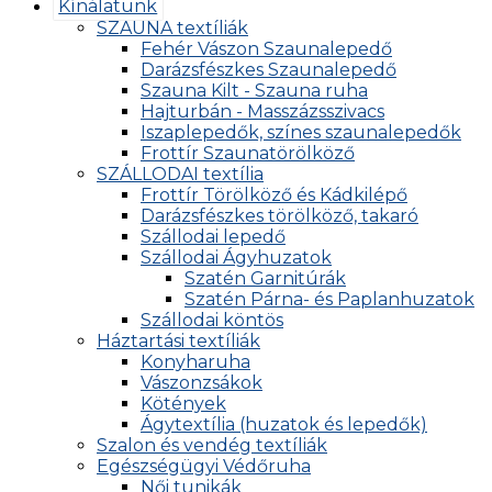
Kínálatunk
SZAUNA textíliák
Fehér Vászon Szaunalepedő
Darázsfészkes Szaunalepedő
Szauna Kilt - Szauna ruha
Hajturbán - Masszázsszivacs
Iszaplepedők, színes szaunalepedők
Frottír Szaunatörölköző
SZÁLLODAI textília
Frottír Törölköző és Kádkilépő
Darázsfészkes törölköző, takaró
Szállodai lepedő
Szállodai Ágyhuzatok
Szatén Garnitúrák
Szatén Párna- és Paplanhuzatok
Szállodai köntös
Háztartási textíliák
Konyharuha
Vászonzsákok
Kötények
Ágytextília (huzatok és lepedők)
Szalon és vendég textíliák
Egészségügyi Védőruha
Női tunikák