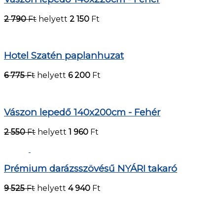
2 790
Ft
helyett
2 150
Ft
Hotel Szatén paplanhuzat
6 775
Ft
helyett
6 200
Ft
Vászon lepedő 140x200cm - Fehér
2 550
Ft
helyett
1 960
Ft
Prémium darázsszövésű NYÁRI takaró
9 525
Ft
helyett
4 940
Ft