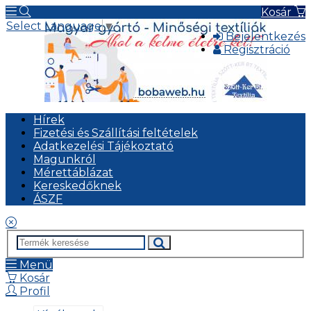
Kosár
Select Language
▼
Bejelentkezés
Regisztráció
Hírek
Fizetési és Szállítási feltételek
Adatkezelési Tájékoztató
Magunkról
Mérettáblázat
Kereskedőknek
ÁSZF
Menü
Kosár
Profil