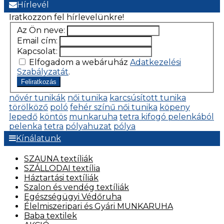
Hírlevél
Iratkozzon fel hírlevelünkre!
Az Ön neve:
Email cím:
Kapcsolat:
Elfogadom a webáruház
Adatkezelési
Szabályzatát
.
Feliratkozás
nővér tunikák
női tunika
karcsúsított tunika
törölköző
poló
fehér színű női tunika
köpeny
lepedő
köntös
munkaruha
tetra kifogó pelenkából
pelenka
tetra
pólyahuzat
pólya
Kínálatunk
SZAUNA textíliák
SZÁLLODAI textília
Háztartási textíliák
Szalon és vendég textíliák
Egészségügyi Védőruha
Élelmiszeripari és Gyári MUNKARUHA
Baba textilek