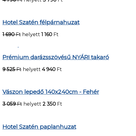
Hotel Szatén félpárnahuzat
1 690
Ft
helyett
1 160
Ft
Prémium darázsszövésű NYÁRI takaró
9 525
Ft
helyett
4 940
Ft
Vászon lepedő 140x240cm - Fehér
3 059
Ft
helyett
2 350
Ft
Hotel Szatén paplanhuzat