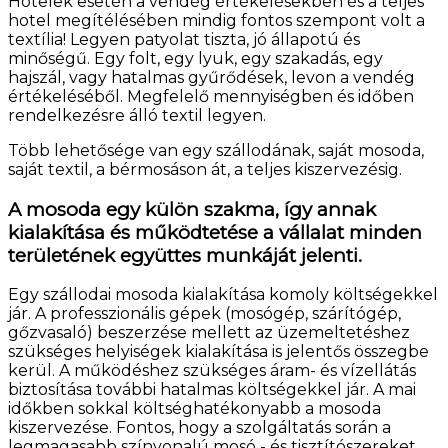
Hotelek esetén a vendég értékelésekben és a teljes
hotel megítélésében mindig fontos szempont volt a
textília! Legyen patyolat tiszta, jó állapotú és
minőségű. Egy folt, egy lyuk, egy szakadás, egy
hajszál, vagy hatalmas gyűrődések, levon a vendég
értékeléséből. Megfelelő mennyiségben és időben
rendelkezésre álló textil legyen.
Több lehetősége van egy szállodának, saját mosoda,
saját textil, a bérmosáson át, a teljes kiszervezésig.
A mosoda egy külön szakma, így annak
kialakítása és működtetése a vállalat minden
területének együttes munkáját jelenti.
Egy szállodai mosoda kialakítása komoly költségekkel
jár. A professzionális gépek (mosógép, szárítógép,
gőzvasaló) beszerzése mellett az üzemeltetéshez
szükséges helyiségek kialakítása is jelentős összegbe
kerül. A működéshez szükséges áram- és vízellátás
biztosítása további hatalmas költségekkel jár. A mai
időkben sokkal költséghatékonyabb a mosoda
kiszervezése. Fontos, hogy a szolgáltatás során a
legmagasabb színvonalú mosó - és tisztítószereket