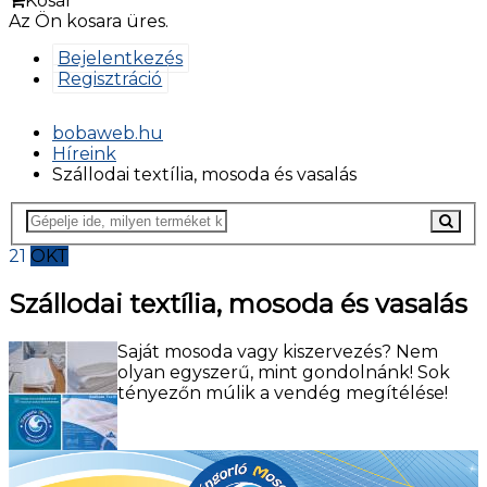
Kosár
Az Ön kosara üres.
Bejelentkezés
Regisztráció
bobaweb.hu
Híreink
Szállodai textília, mosoda és vasalás
21
OKT
Szállodai textília, mosoda és vasalás
Saját mosoda vagy kiszervezés? Nem
olyan egyszerű, mint gondolnánk! Sok
tényezőn múlik a vendég megítélése!