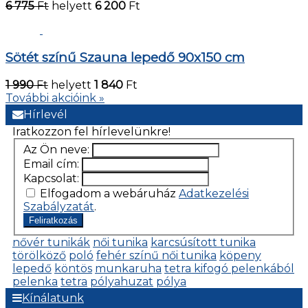
6 775
Ft
helyett
6 200
Ft
Sötét színű Szauna lepedő 90x150 cm
1 990
Ft
helyett
1 840
Ft
További akcióink »
Hírlevél
Iratkozzon fel hírlevelünkre!
Az Ön neve:
Email cím:
Kapcsolat:
Elfogadom a webáruház
Adatkezelési
Szabályzatát
.
Feliratkozás
nővér tunikák
női tunika
karcsúsított tunika
törölköző
poló
fehér színű női tunika
köpeny
lepedő
köntös
munkaruha
tetra kifogó pelenkából
pelenka
tetra
pólyahuzat
pólya
Kínálatunk