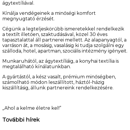
ágytextíliával.
Kínálja vendégeinek a minőségi komfort
megnyugtató érzését.
Cégünk a legteljeskörűbb ismeretekkel rendelkezik
a textilt illetően, szaktudásával, közel 30 éves
tapasztalattal áll partnerei mellett. Az alapanyagtól, a
varráson át, a mosásig, vasalásig ki tudja szolgálni egy
szálloda, hotel, apartman, szociális intézmény igényeit.
Munkaruhától, az ágytextíliáig, a konyhai textília is
megtalálható kínálatunkban.
A gyártástól, a kész vasalt, prémium minőségben,
számolható módon leszállított, háztól-házig
kiszállításig, állunk partnereink rendelkezésére.
„Ahol a kelme életre kel!”
További hírek