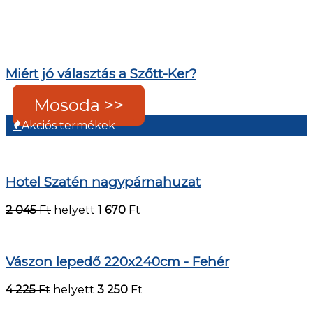
Miért jó választás a Szőtt-Ker?
Mosoda >>
Akciós termékek
Hotel Szatén nagypárnahuzat
2 045
Ft
helyett
1 670
Ft
Vászon lepedő 220x240cm - Fehér
4 225
Ft
helyett
3 250
Ft