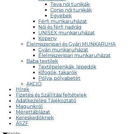
Teva női tunikák
Corso női tunikák
Egyebek
Férfi munkaruházat
Női és férfi nadrág
UNISEX munkaruházat
Köpeny
Élelmiszeripari és Gyári MUNKARUHA
Gyári munkaruházat
Élelmiszeripari munkaruházat
Baba textilek
Textilpelenkák, lepedők
Kifogók, takarók
Pólya, pólyabetét
AKCIÓ
Hírek
Fizetési és Szállítási feltételek
Adatkezelési Tájékoztató
Magunkról
Mérettáblázat
Kereskedőknek
ÁSZF