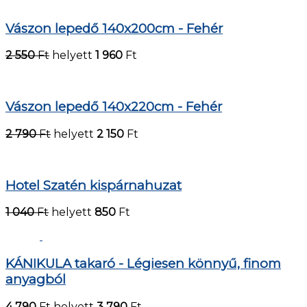
Vászon lepedő 140x200cm - Fehér
2 550
Ft
helyett
1 960
Ft
Vászon lepedő 140x220cm - Fehér
2 790
Ft
helyett
2 150
Ft
Hotel Szatén kispárnahuzat
1 040
Ft
helyett
850
Ft
KÁNIKULA takaró - Légiesen könnyű, finom
anyagból
4 790
Ft
helyett
3 790
Ft