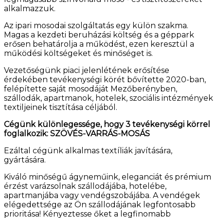
alkalmazzuk.
Az ipari mosodai szolgáltatás egy külön szakma.
Magas a kezdeti beruházási költség és a géppark
erősen behatárolja a működést, ezen keresztül a
működési költségeket és minőséget is.
Vezetőségünk piaci jelenlétének erősítése
érdekében tevékenységi körét bővítette 2020-ban,
felépítette saját mosodáját Mezőberényben,
szállodák, apartmanok, hotelek, szociális intézmények
textiljeinek tisztítása céljából.
Cégünk különlegessége, hogy 3 tevékenységi körrel
foglalkozik: SZÖVÉS-VARRÁS-MOSÁS
Ezáltal cégünk alkalmas textíliák javítására,
gyártására.
Kiváló minőségű ágyneműink, eleganciát és prémium
érzést varázsolnak szállodájába, hotelébe,
apartmanjába vagy vendégszobájába. A vendégek
elégedettsége az Ön szállodájának legfontosabb
prioritása! Kényeztesse őket a legfinomabb