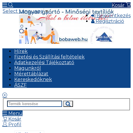
Kosár
Select Language
▼
Bejelentkezés
Regisztráció
Hírek
Fizetési és Szállítási feltételek
Adatkezelési Tájékoztató
Magunkról
Mérettáblázat
Kereskedőknek
ÁSZF
Menü
Kosár
Profil