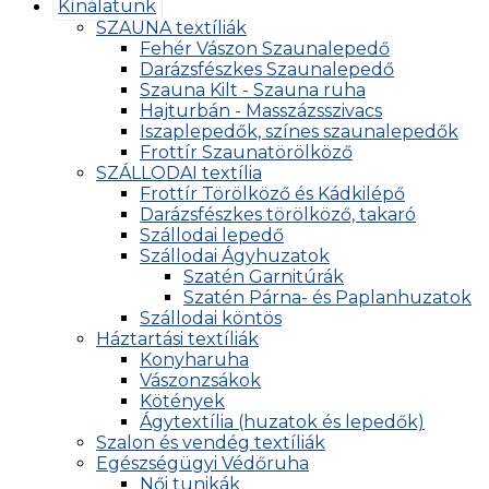
Kínálatunk
SZAUNA textíliák
Fehér Vászon Szaunalepedő
Darázsfészkes Szaunalepedő
Szauna Kilt - Szauna ruha
Hajturbán - Masszázsszivacs
Iszaplepedők, színes szaunalepedők
Frottír Szaunatörölköző
SZÁLLODAI textília
Frottír Törölköző és Kádkilépő
Darázsfészkes törölköző, takaró
Szállodai lepedő
Szállodai Ágyhuzatok
Szatén Garnitúrák
Szatén Párna- és Paplanhuzatok
Szállodai köntös
Háztartási textíliák
Konyharuha
Vászonzsákok
Kötények
Ágytextília (huzatok és lepedők)
Szalon és vendég textíliák
Egészségügyi Védőruha
Női tunikák