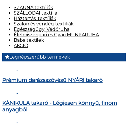
SZAUNA textíliák
SZÁLLODAI textília
Háztartási textíliák
Szalon és vendég textíliák
Egészségügyi Védőruha
Élelmiszeripari és Gyári MUNKARUHA
Baba textilek
AKCIÓ
Legnépszerűbb termékek
Prémium darázsszövésű NYÁRI takaró
KÁNIKULA takaró - Légiesen könnyű, finom
anyagból