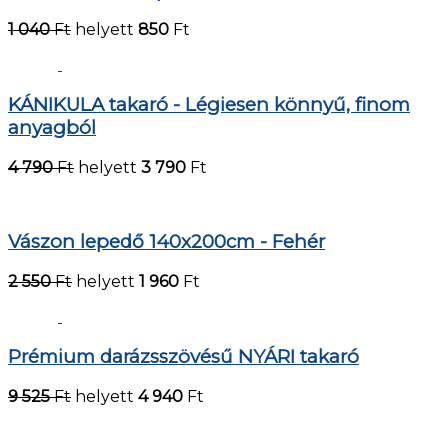
1 040
Ft
helyett
850
Ft
KÁNIKULA takaró - Légiesen könnyű, finom
anyagból
4 790
Ft
helyett
3 790
Ft
Vászon lepedő 140x200cm - Fehér
2 550
Ft
helyett
1 960
Ft
Prémium darázsszövésű NYÁRI takaró
9 525
Ft
helyett
4 940
Ft