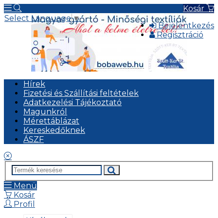
Kosár
Select Language
▼
Bejelentkezés
Regisztráció
Hírek
Fizetési és Szállítási feltételek
Adatkezelési Tájékoztató
Magunkról
Mérettáblázat
Kereskedőknek
ÁSZF
Menü
Kosár
Profil