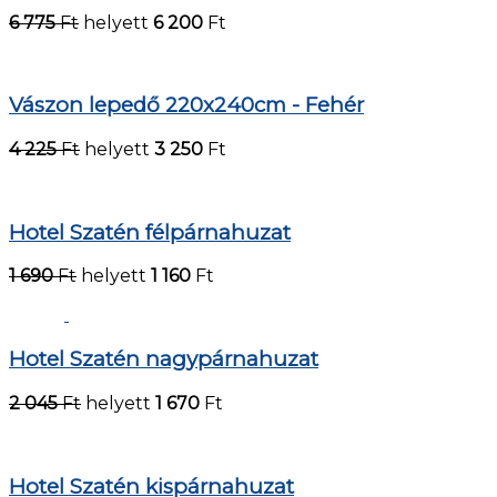
6 775
Ft
helyett
6 200
Ft
Vászon lepedő 220x240cm - Fehér
4 225
Ft
helyett
3 250
Ft
Hotel Szatén félpárnahuzat
1 690
Ft
helyett
1 160
Ft
Hotel Szatén nagypárnahuzat
2 045
Ft
helyett
1 670
Ft
Hotel Szatén kispárnahuzat