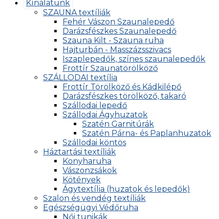
Kínálatunk
SZAUNA textíliák
Fehér Vászon Szaunalepedő
Darázsfészkes Szaunalepedő
Szauna Kilt - Szauna ruha
Hajturbán - Masszázsszivacs
Iszaplepedők, színes szaunalepedők
Frottír Szaunatörölköző
SZÁLLODAI textília
Frottír Törölköző és Kádkilépő
Darázsfészkes törölköző, takaró
Szállodai lepedő
Szállodai Ágyhuzatok
Szatén Garnitúrák
Szatén Párna- és Paplanhuzatok
Szállodai köntös
Háztartási textíliák
Konyharuha
Vászonzsákok
Kötények
Ágytextília (huzatok és lepedők)
Szalon és vendég textíliák
Egészségügyi Védőruha
Női tunikák