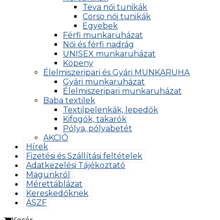
Teva női tunikák
Corso női tunikák
Egyebek
Férfi munkaruházat
Női és férfi nadrág
UNISEX munkaruházat
Köpeny
Élelmiszeripari és Gyári MUNKARUHA
Gyári munkaruházat
Élelmiszeripari munkaruházat
Baba textilek
Textilpelenkák, lepedők
Kifogók, takarók
Pólya, pólyabetét
AKCIÓ
Hírek
Fizetési és Szállítási feltételek
Adatkezelési Tájékoztató
Magunkról
Mérettáblázat
Kereskedőknek
ÁSZF