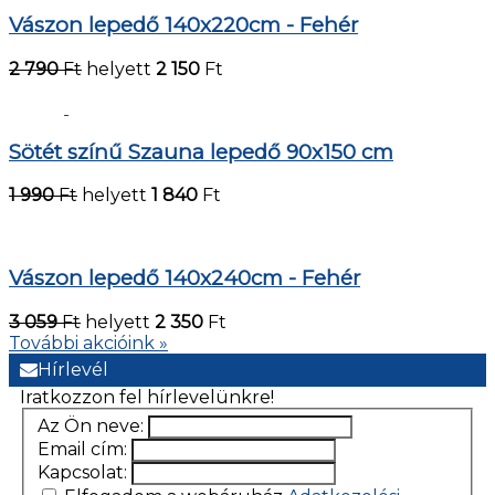
Vászon lepedő 140x220cm - Fehér
2 790
Ft
helyett
2 150
Ft
Sötét színű Szauna lepedő 90x150 cm
1 990
Ft
helyett
1 840
Ft
Vászon lepedő 140x240cm - Fehér
3 059
Ft
helyett
2 350
Ft
További akcióink »
Hírlevél
Iratkozzon fel hírlevelünkre!
Az Ön neve:
Email cím:
Kapcsolat: