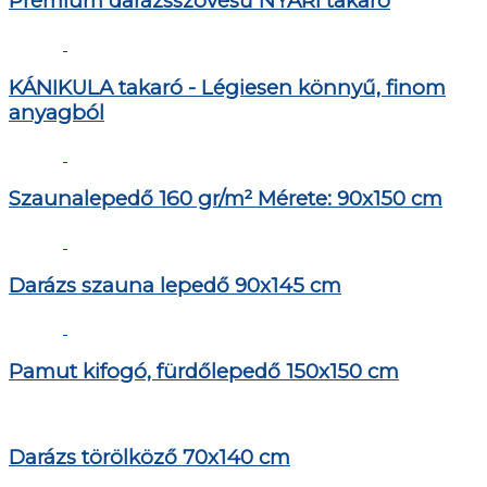
Prémium darázsszövésű NYÁRI takaró
KÁNIKULA takaró - Légiesen könnyű, finom
anyagból
Szaunalepedő 160 gr/m² Mérete: 90x150 cm
Darázs szauna lepedő 90x145 cm
Pamut kifogó, fürdőlepedő 150x150 cm
Darázs törölköző 70x140 cm