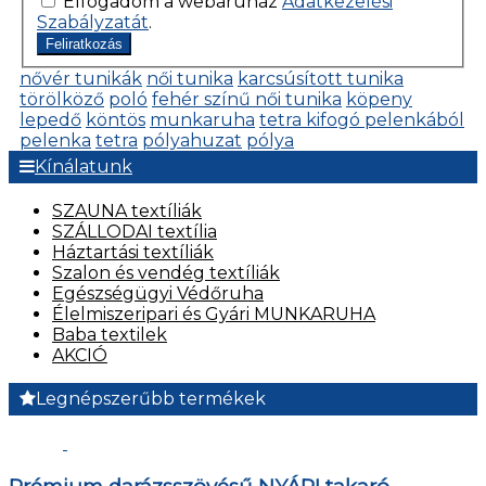
Elfogadom a webáruház
Adatkezelési
Szabályzatát
.
Feliratkozás
nővér tunikák
női tunika
karcsúsított tunika
törölköző
poló
fehér színű női tunika
köpeny
lepedő
köntös
munkaruha
tetra kifogó pelenkából
pelenka
tetra
pólyahuzat
pólya
Kínálatunk
SZAUNA textíliák
SZÁLLODAI textília
Háztartási textíliák
Szalon és vendég textíliák
Egészségügyi Védőruha
Élelmiszeripari és Gyári MUNKARUHA
Baba textilek
AKCIÓ
Legnépszerűbb termékek