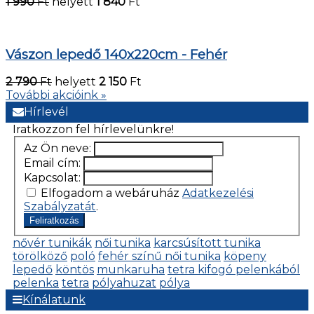
1 990
Ft
helyett
1 840
Ft
Vászon lepedő 140x220cm - Fehér
2 790
Ft
helyett
2 150
Ft
További akcióink »
Hírlevél
Iratkozzon fel hírlevelünkre!
Az Ön neve:
Email cím:
Kapcsolat:
Elfogadom a webáruház
Adatkezelési
Szabályzatát
.
Feliratkozás
nővér tunikák
női tunika
karcsúsított tunika
törölköző
poló
fehér színű női tunika
köpeny
lepedő
köntös
munkaruha
tetra kifogó pelenkából
pelenka
tetra
pólyahuzat
pólya
Kínálatunk