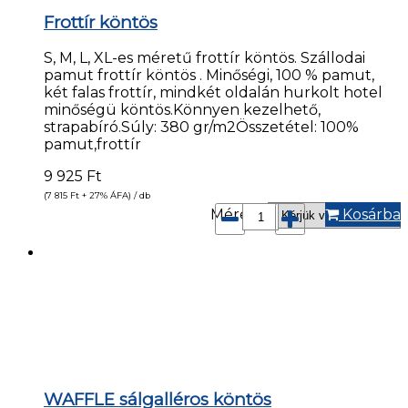
Frottír köntös
S, M, L, XL-es méretű frottír köntös. Szállodai
pamut frottír köntös . Minőségi, 100 % pamut,
két falas frottír, mindkét oldalán hurkolt hotel
minőségü köntös.Könnyen kezelhető,
strapabíró.Súly: 380 gr/m2Összetétel: 100%
pamut,frottír
9 925
Ft
(7 815
Ft
+ 27% ÁFA) / db
Méret*:
Kosárba
WAFFLE sálgalléros köntös