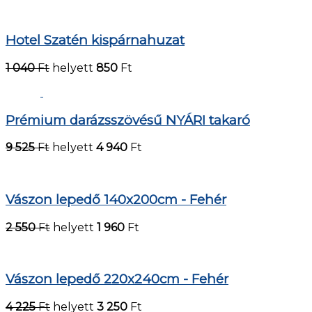
Hotel Szatén kispárnahuzat
1 040
Ft
helyett
850
Ft
Prémium darázsszövésű NYÁRI takaró
9 525
Ft
helyett
4 940
Ft
Vászon lepedő 140x200cm - Fehér
2 550
Ft
helyett
1 960
Ft
Vászon lepedő 220x240cm - Fehér
4 225
Ft
helyett
3 250
Ft