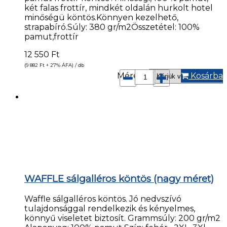
két falas frottír, mindkét oldalán hurkolt hotel
minőségü köntös.Könnyen kezelhető,
strapabíró.Súly: 380 gr/m2Összetétel: 100%
pamut,frottír
12 550
Ft
(9 882
Ft
+ 27% ÁFA) / db
Méret*:
Kosárba
WAFFLE sálgalléros köntös (nagy méret)
Waffle sálgalléros köntös. Jó nedvszívó
tulajdonsággal rendelkezik és kényelmes,
könnyű viseletet biztosít. Grammsúly: 200 gr/m2