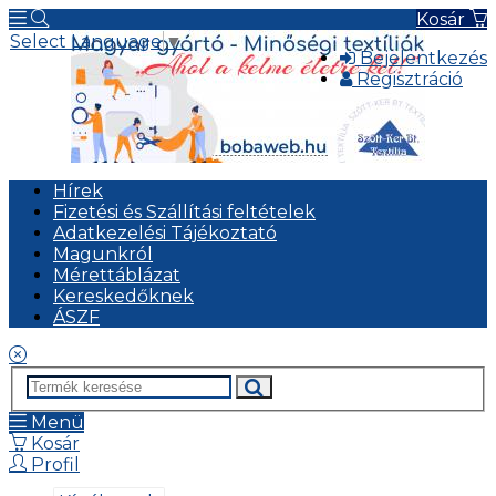
Kosár
Select Language
▼
Bejelentkezés
Regisztráció
Hírek
Fizetési és Szállítási feltételek
Adatkezelési Tájékoztató
Magunkról
Mérettáblázat
Kereskedőknek
ÁSZF
Menü
Kosár
Profil