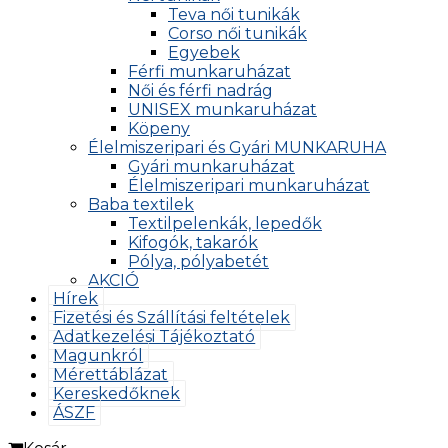
Teva női tunikák
Corso női tunikák
Egyebek
Férfi munkaruházat
Női és férfi nadrág
UNISEX munkaruházat
Köpeny
Élelmiszeripari és Gyári MUNKARUHA
Gyári munkaruházat
Élelmiszeripari munkaruházat
Baba textilek
Textilpelenkák, lepedők
Kifogók, takarók
Pólya, pólyabetét
AKCIÓ
Hírek
Fizetési és Szállítási feltételek
Adatkezelési Tájékoztató
Magunkról
Mérettáblázat
Kereskedőknek
ÁSZF