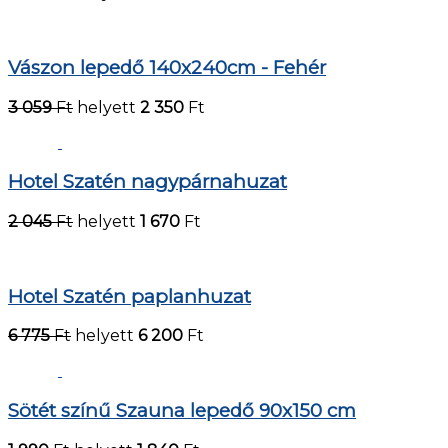
Vászon lepedő 140x240cm - Fehér
3 059
Ft
helyett
2 350
Ft
Hotel Szatén nagypárnahuzat
2 045
Ft
helyett
1 670
Ft
Hotel Szatén paplanhuzat
6 775
Ft
helyett
6 200
Ft
Sötét színű Szauna lepedő 90x150 cm