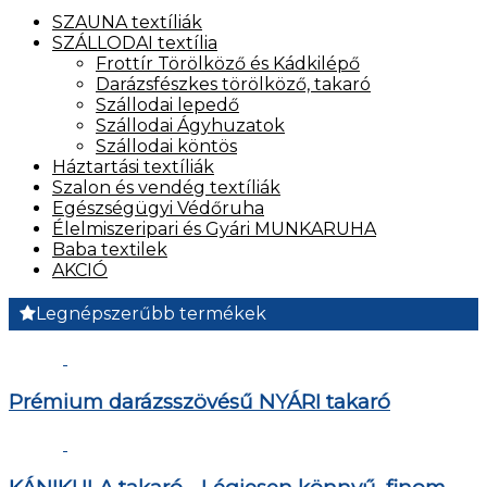
SZAUNA textíliák
SZÁLLODAI textília
Frottír Törölköző és Kádkilépő
Darázsfészkes törölköző, takaró
Szállodai lepedő
Szállodai Ágyhuzatok
Szállodai köntös
Háztartási textíliák
Szalon és vendég textíliák
Egészségügyi Védőruha
Élelmiszeripari és Gyári MUNKARUHA
Baba textilek
AKCIÓ
Legnépszerűbb termékek
Prémium darázsszövésű NYÁRI takaró