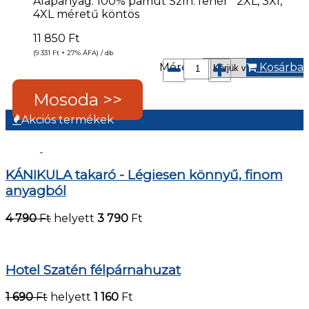
Alapanyag: 100% pamut Szín: fehér 2XL, 3Xl,
4XL méretű köntös
11 850
Ft
(9 331
Ft
+ 27% ÁFA) / db
Méret*:
Kosárba
Mosoda >>
Akciós termékek
KÁNIKULA takaró - Légiesen könnyű, finom
anyagból
4 790
Ft
helyett
3 790
Ft
Hotel Szatén félpárnahuzat
1 690
Ft
helyett
1 160
Ft