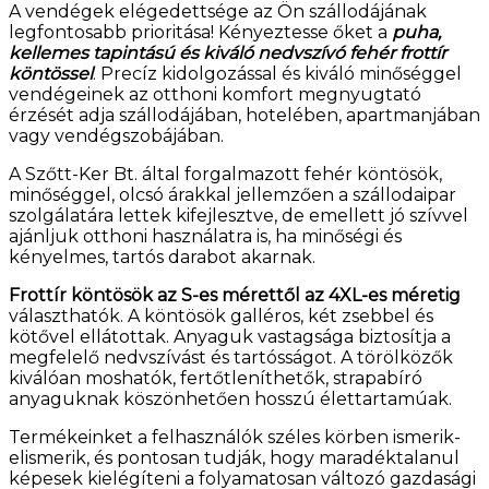
A vendégek elégedettsége az Ön szállodájának
legfontosabb prioritása! Kényeztesse őket a
puha,
kellemes tapintású és kiváló nedvszívó fehér frottír
köntössel
. Precíz kidolgozással és kiváló minőséggel
vendégeinek az otthoni komfort megnyugtató
érzését adja szállodájában, hotelében, apartmanjában
vagy vendégszobájában.
A Szőtt-Ker Bt. által forgalmazott fehér köntösök,
minőséggel, olcsó árakkal jellemzően a szállodaipar
szolgálatára lettek kifejlesztve, de emellett jó szívvel
ajánljuk otthoni használatra is, ha minőségi és
kényelmes, tartós darabot akarnak.
Frottír köntösök az S-es mérettől az 4XL-es méretig
választhatók. A köntösök galléros, két zsebbel és
kötővel ellátottak. Anyaguk vastagsága biztosítja a
megfelelő nedvszívást és tartósságot. A törölközők
kiválóan moshatók, fertőtleníthetők, strapabíró
anyaguknak köszönhetően hosszú élettartamúak.
Termékeinket a felhasználók széles körben ismerik-
elismerik, és pontosan tudják, hogy maradéktalanul
képesek kielégíteni a folyamatosan változó gazdasági