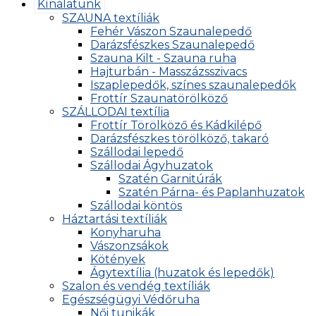
Kínálatunk
SZAUNA textíliák
Fehér Vászon Szaunalepedő
Darázsfészkes Szaunalepedő
Szauna Kilt - Szauna ruha
Hajturbán - Masszázsszivacs
Iszaplepedők, színes szaunalepedők
Frottír Szaunatörölköző
SZÁLLODAI textília
Frottír Törölköző és Kádkilépő
Darázsfészkes törölköző, takaró
Szállodai lepedő
Szállodai Ágyhuzatok
Szatén Garnitúrák
Szatén Párna- és Paplanhuzatok
Szállodai köntös
Háztartási textíliák
Konyharuha
Vászonzsákok
Kötények
Ágytextília (huzatok és lepedők)
Szalon és vendég textíliák
Egészségügyi Védőruha
Női tunikák