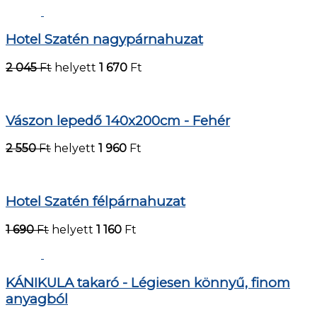
Hotel Szatén nagypárnahuzat
2 045
Ft
helyett
1 670
Ft
Vászon lepedő 140x200cm - Fehér
2 550
Ft
helyett
1 960
Ft
Hotel Szatén félpárnahuzat
1 690
Ft
helyett
1 160
Ft
KÁNIKULA takaró - Légiesen könnyű, finom
anyagból