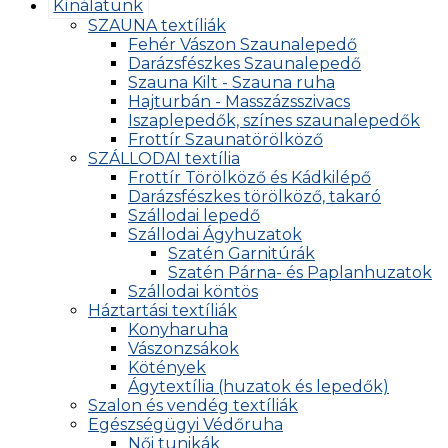
Kínálatunk
SZAUNA textíliák
Fehér Vászon Szaunalepedő
Darázsfészkes Szaunalepedő
Szauna Kilt - Szauna ruha
Hajturbán - Masszázsszivacs
Iszaplepedők, színes szaunalepedők
Frottír Szaunatörölköző
SZÁLLODAI textília
Frottír Törölköző és Kádkilépő
Darázsfészkes törölköző, takaró
Szállodai lepedő
Szállodai Ágyhuzatok
Szatén Garnitúrák
Szatén Párna- és Paplanhuzatok
Szállodai köntös
Háztartási textíliák
Konyharuha
Vászonzsákok
Kötények
Ágytextília (huzatok és lepedők)
Szalon és vendég textíliák
Egészségügyi Védőruha
Női tunikák