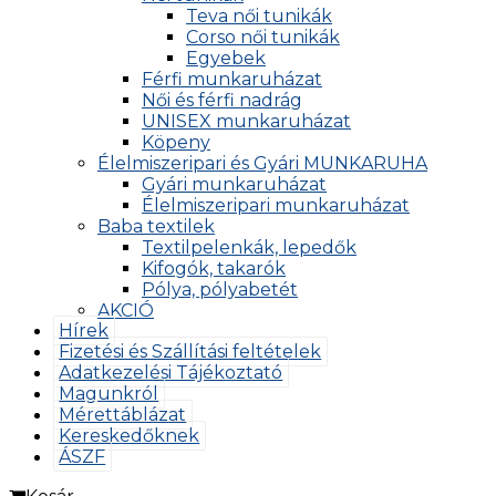
Teva női tunikák
Corso női tunikák
Egyebek
Férfi munkaruházat
Női és férfi nadrág
UNISEX munkaruházat
Köpeny
Élelmiszeripari és Gyári MUNKARUHA
Gyári munkaruházat
Élelmiszeripari munkaruházat
Baba textilek
Textilpelenkák, lepedők
Kifogók, takarók
Pólya, pólyabetét
AKCIÓ
Hírek
Fizetési és Szállítási feltételek
Adatkezelési Tájékoztató
Magunkról
Mérettáblázat
Kereskedőknek
ÁSZF