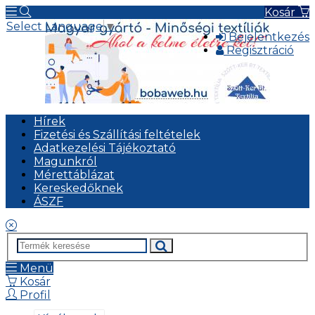
Kosár
Select Language
▼
Bejelentkezés
Regisztráció
Hírek
Fizetési és Szállítási feltételek
Adatkezelési Tájékoztató
Magunkról
Mérettáblázat
Kereskedőknek
ÁSZF
Menü
Kosár
Profil