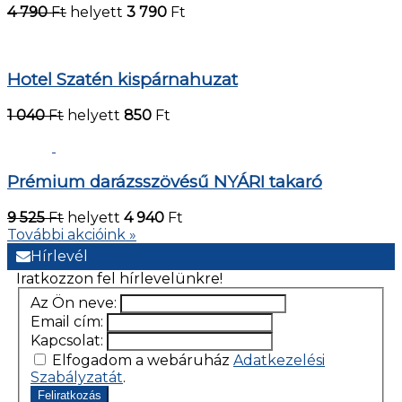
4 790
Ft
helyett
3 790
Ft
Hotel Szatén kispárnahuzat
1 040
Ft
helyett
850
Ft
Prémium darázsszövésű NYÁRI takaró
9 525
Ft
helyett
4 940
Ft
További akcióink »
Hírlevél
Iratkozzon fel hírlevelünkre!
Az Ön neve:
Email cím:
Kapcsolat:
Elfogadom a webáruház
Adatkezelési
Szabályzatát
.
Feliratkozás