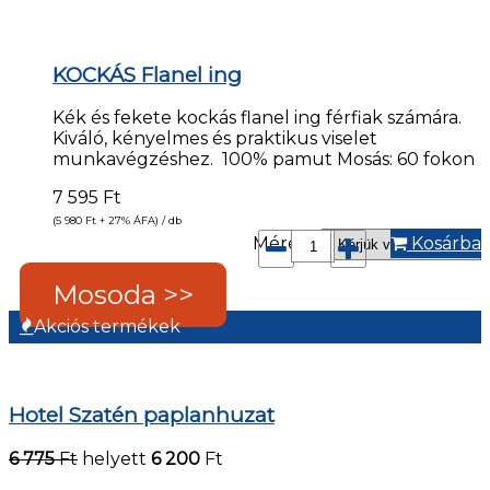
KOCKÁS Flanel ing
Kék és fekete kockás flanel ing férfiak számára.
Kiváló, kényelmes és praktikus viselet
munkavégzéshez. 100% pamut Mosás: 60 fokon
7 595
Ft
(5 980
Ft
+ 27% ÁFA) / db
Méret*:
Kosárba
Mosoda >>
Akciós termékek
Hotel Szatén paplanhuzat
6 775
Ft
helyett
6 200
Ft