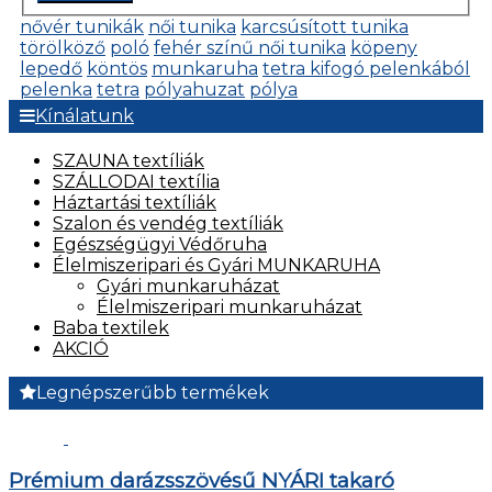
nővér tunikák
női tunika
karcsúsított tunika
törölköző
poló
fehér színű női tunika
köpeny
lepedő
köntös
munkaruha
tetra kifogó pelenkából
pelenka
tetra
pólyahuzat
pólya
Kínálatunk
SZAUNA textíliák
SZÁLLODAI textília
Háztartási textíliák
Szalon és vendég textíliák
Egészségügyi Védőruha
Élelmiszeripari és Gyári MUNKARUHA
Gyári munkaruházat
Élelmiszeripari munkaruházat
Baba textilek
AKCIÓ
Legnépszerűbb termékek
Prémium darázsszövésű NYÁRI takaró