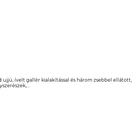
ujjú, ívelt gallér kialakítással és három zsebbel ellátott,
gyszerészek,…