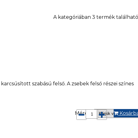
A kategóriában 3 termék található
 karcsúsított szabású felső. A zsebek felső részei színes
Méret*:
Kosárb