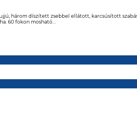
jjú, három díszített zsebbel ellátott, karcsúsított szabá
ha. 60 fokon mosható…