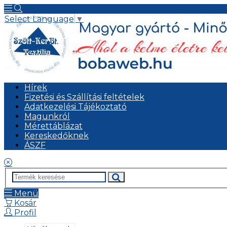
Select Language
▼
Hírek
Fizetési és Szállítási feltételek
Adatkezelési Tájékoztató
Magunkról
Mérettáblázat
Kereskedőknek
ÁSZF
Menü
Kosár
Profil