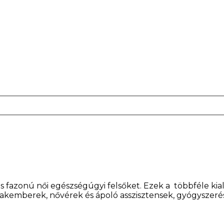
 fazonú női egészségúgyi felsőket. Ezek a többféle kial
kemberek, nővérek és ápoló asszisztensek, gyógyszerés