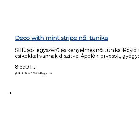
Deco with mint stripe női tunika
Stílusos, egyszerű és kényelmes női tunika. Rövid 
csíkokkal vannak díszítve. Ápolók, orvosok, gyógys
8 690
Ft
(6 843
Ft
+ 27% ÁFA) / db