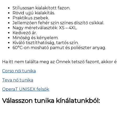
Stílusosan kialakított fazon.
Rövid ujjú kialakítás.
Praktikus zsebek.
Jellemzően fehér szín színes díszítő csíkkal.
Nagy méretválaszték: XS – 4XL.
Kedvező ár.
Minőség és kényelem.
Kiváló tisztíthatóság, tartós szín.
60°C-on mosható pamut és poliészter anyag.
Ha itt nem találta meg az Önnek tetsző fazont, akkor é
Corso női tunika
Teva nő tunika
OperaT UNISEX felsők
Válasszon tunika kínálatunkból: