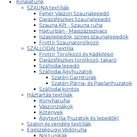
Kínálatunk
SZAUNA textíliák
Fehér Vászon Szaunalepedő
Darázsfészkes Szaunalepedő
Szauna Kilt - Szauna ruha
Hajturbán - Masszázsszivacs
Iszaplepedők, színes szaunalepedők
Frottír Szaunatörölköző
SZÁLLODAI textília
Frottír Törölköző és Kádkilépő
Darázsfészkes törölköző, takaró
Szállodai lepedő
Szállodai Ágyhuzatok
Szatén Garnitúrák
Szatén Párna- és Paplanhuzatok
Szállodai köntös
Háztartási textíliák
Konyharuha
Vászonzsákok
Kötények
Ágytextília (huzatok és lepedők)
Szalon és vendég textíliák
Egészségügyi Védőruha
Női tunikák