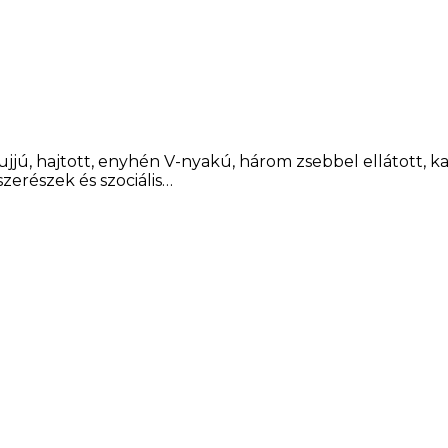
ujjú, hajtott, enyhén V-nyakú, három zsebbel ellátott, k
zerészek és szociális…