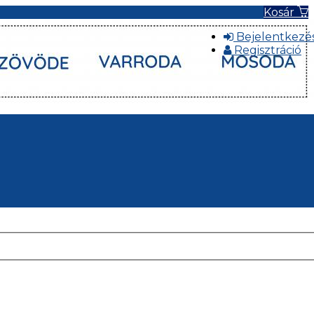
Kosár
Bejelentkezé
Regisztráció