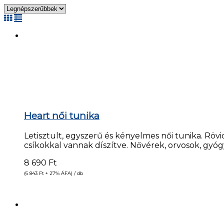
Heart női tunika
Letisztult, egyszerű és kényelmes női tunika. Rövid 
csíkokkal vannak díszítve. Nővérek, orvosok, gyó
8 690
Ft
(6 843
Ft
+ 27% ÁFA) / db