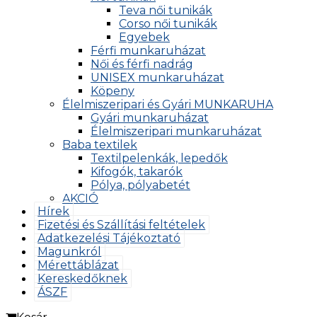
Teva női tunikák
Corso női tunikák
Egyebek
Férfi munkaruházat
Női és férfi nadrág
UNISEX munkaruházat
Köpeny
Élelmiszeripari és Gyári MUNKARUHA
Gyári munkaruházat
Élelmiszeripari munkaruházat
Baba textilek
Textilpelenkák, lepedők
Kifogók, takarók
Pólya, pólyabetét
AKCIÓ
Hírek
Fizetési és Szállítási feltételek
Adatkezelési Tájékoztató
Magunkról
Mérettáblázat
Kereskedőknek
ÁSZF