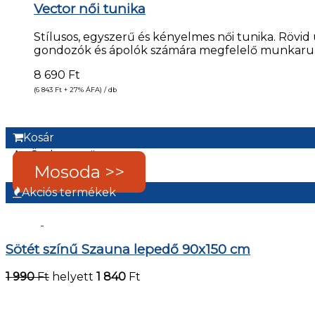
Vector női tunika
Stílusos, egyszerű és kényelmes női tunika. Rövid u
gondozók és ápolók számára megfelelő munkaru
8 690
Ft
(6 843
Ft
+ 27% ÁFA) / db
Kosár
Az Ön kosara üres.
Mosoda >>
Akciós termékek
Sötét színű Szauna lepedő 90x150 cm
1 990
Ft
helyett
1 840
Ft