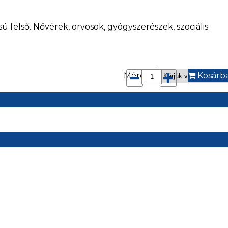
sú felső. Nővérek, orvosok, gyógyszerészek, szociális
Méret*:
Kosárb