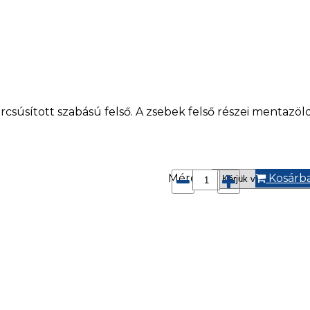
arcsúsított szabású felső. A zsebek felső részei mentazöl
Méret*:
Kosárb