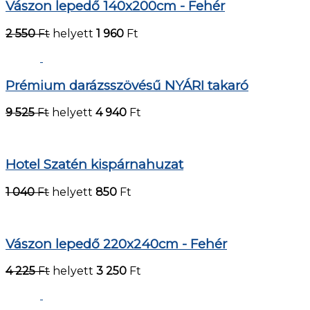
Vászon lepedő 140x200cm - Fehér
2 550
Ft
helyett
1 960
Ft
Prémium darázsszövésű NYÁRI takaró
9 525
Ft
helyett
4 940
Ft
Hotel Szatén kispárnahuzat
1 040
Ft
helyett
850
Ft
Vászon lepedő 220x240cm - Fehér
4 225
Ft
helyett
3 250
Ft