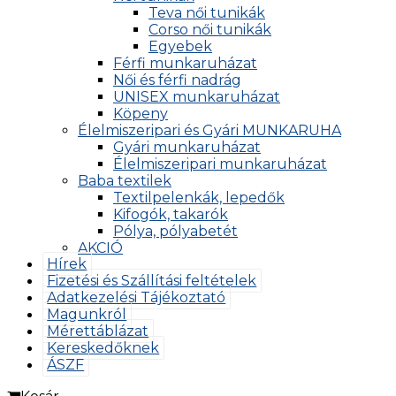
Teva női tunikák
Corso női tunikák
Egyebek
Férfi munkaruházat
Női és férfi nadrág
UNISEX munkaruházat
Köpeny
Élelmiszeripari és Gyári MUNKARUHA
Gyári munkaruházat
Élelmiszeripari munkaruházat
Baba textilek
Textilpelenkák, lepedők
Kifogók, takarók
Pólya, pólyabetét
AKCIÓ
Hírek
Fizetési és Szállítási feltételek
Adatkezelési Tájékoztató
Magunkról
Mérettáblázat
Kereskedőknek
ÁSZF