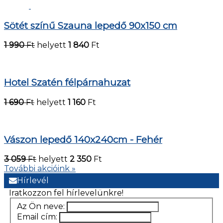
Sötét színű Szauna lepedő 90x150 cm
1 990
Ft
helyett
1 840
Ft
Hotel Szatén félpárnahuzat
1 690
Ft
helyett
1 160
Ft
Vászon lepedő 140x240cm - Fehér
3 059
Ft
helyett
2 350
Ft
További akcióink »
Hírlevél
Iratkozzon fel hírlevelünkre!
Az Ön neve:
Email cím: