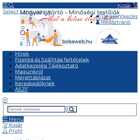
Kosár
Select Language
▼
Bejelentkezés
Regisztráció
Hírek
Fizetési és Szállítási feltételek
Adatkezelési Tájékoztató
Magunkról
Mérettáblázat
Kereskedőknek
ÁSZF
Menü
Kosár
Profil