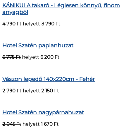
KÁNIKULA takaró - Légiesen könnyű, finom
anyagból
4 790
Ft
helyett
3 790
Ft
Hotel Szatén paplanhuzat
6 775
Ft
helyett
6 200
Ft
Vászon lepedő 140x220cm - Fehér
2 790
Ft
helyett
2 150
Ft
Hotel Szatén nagypárnahuzat
2 045
Ft
helyett
1 670
Ft