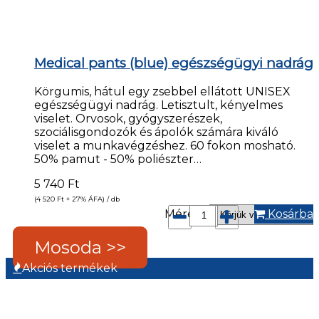
Medical pants (blue) egészségügyi nadrág
Körgumis, hátul egy zsebbel ellátott UNISEX
egészségügyi nadrág. Letisztult, kényelmes
viselet. Orvosok, gyógyszerészek,
szociálisgondozók és ápolók számára kiváló
viselet a munkavégzéshez. 60 fokon mosható.
50% pamut - 50% poliészter…
5 740
Ft
(4 520
Ft
+ 27% ÁFA) / db
Méret*:
Kosárba
Mosoda >>
Akciós termékek