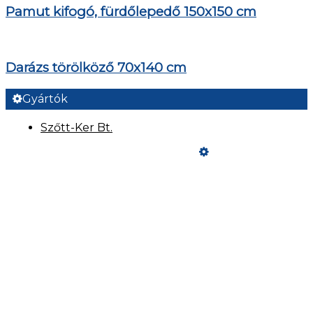
Pamut kifogó, fürdőlepedő 150x150 cm
Darázs törölköző 70x140 cm
Gyártók
Szőtt-Ker Bt.
Üzemeltető
Online elállás
Teljes katalógus
Vásárlói értékelések
Fizetési és Szállítási feltételek
Szeretne Ön is ilyen webáruházat nyitni?
Webáruház nyitás »