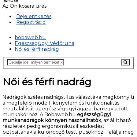
Kosár
Az Ön kosara üres.
Bejelentkezés
Regisztráció
bobaweb.hu
Egészségügyi Védőruha
Női és férfi nadrág
Női és férfi nadrág
Nadrágok széles nadrágstílus választéka megkönnyíti
a megfelelő modell, kényelem és funkcionalitás
megtalálását az egészségügyi ágazatban egy adott
munkakörhöz. A Bobaweb.hu
egészségügyi
munkanadrágok könnyen használhatók
, az állítható
részletek pedig ergonomikus illeszkedést
biztosítanak a különböző testtípusokhoz. Találja meg