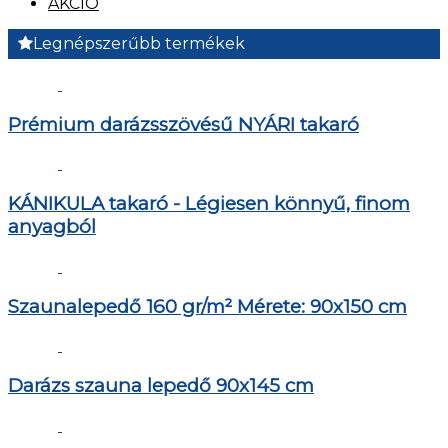
AKCIÓ
Legnépszerűbb termékek
Prémium darázsszövésű NYÁRI takaró
KÁNIKULA takaró - Légiesen könnyű, finom
anyagból
Szaunalepedő 160 gr/m² Mérete: 90x150 cm
Darázs szauna lepedő 90x145 cm