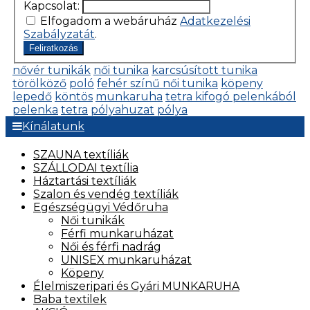
Kapcsolat:
Elfogadom a webáruház
Adatkezelési
Szabályzatát
.
Feliratkozás
nővér tunikák
női tunika
karcsúsított tunika
törölköző
poló
fehér színű női tunika
köpeny
lepedő
köntös
munkaruha
tetra kifogó pelenkából
pelenka
tetra
pólyahuzat
pólya
Kínálatunk
SZAUNA textíliák
SZÁLLODAI textília
Háztartási textíliák
Szalon és vendég textíliák
Egészségügyi Védőruha
Női tunikák
Férfi munkaruházat
Női és férfi nadrág
UNISEX munkaruházat
Köpeny
Élelmiszeripari és Gyári MUNKARUHA
Baba textilek