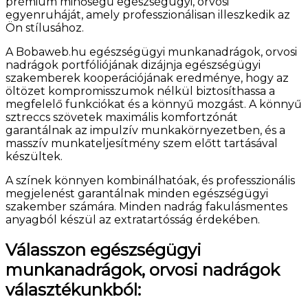
prémium minőségű egészségügyi, orvosi
egyenruháját, amely professzionálisan illeszkedik az
Ön stílusához.
A Bobaweb.hu egészségügyi munkanadrágok, orvosi
nadrágok portfóliójának dizájnja egészségügyi
szakemberek kooperációjának eredménye, hogy az
öltözet kompromisszumok nélkül biztosíthassa a
megfelelő funkciókat és a könnyű mozgást. A könnyű
sztreccs szövetek maximális komfortzónát
garantálnak az impulzív munkakörnyezetben, és a
masszív munkateljesítmény szem előtt tartásával
készültek.
A színek könnyen kombinálhatóak, és professzionális
megjelenést garantálnak minden egészségügyi
szakember számára. Minden nadrág fakulásmentes
anyagból készül az extratartósság érdekében.
Válasszon egészségügyi
munkanadrágok, orvosi nadrágok
választékunkból: