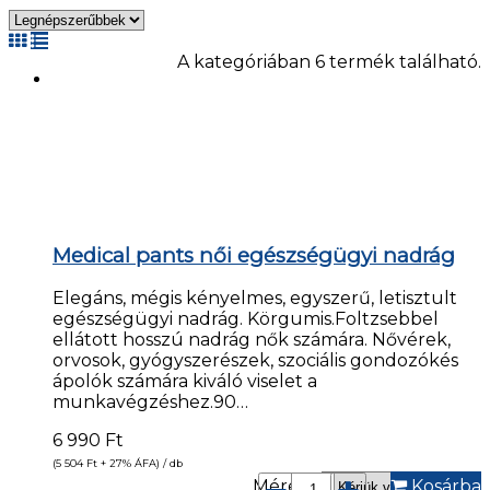
A kategóriában 6 termék található.
Medical pants női egészségügyi nadrág
Elegáns, mégis kényelmes, egyszerű, letisztult
egészségügyi nadrág. Körgumis.Foltzsebbel
ellátott hosszú nadrág nők számára. Nővérek,
orvosok, gyógyszerészek, szociális gondozókés
ápolók számára kiváló viselet a
munkavégzéshez.90…
6 990
Ft
(5 504
Ft
+ 27% ÁFA) / db
Méret*:
Kosárba