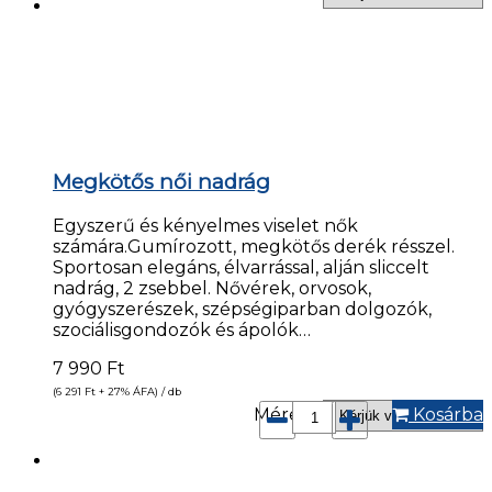
Megkötős női nadrág
Egyszerű és kényelmes viselet nők
számára.Gumírozott, megkötős derék résszel.
Sportosan elegáns, élvarrással, alján sliccelt
nadrág, 2 zsebbel. Nővérek, orvosok,
gyógyszerészek, szépségiparban dolgozók,
szociálisgondozók és ápolók…
7 990
Ft
(6 291
Ft
+ 27% ÁFA) / db
Méret*:
Kosárba