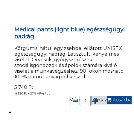
Medical pants (light blue) egészségügyi
nadrág
Körgumis, hátul egy zsebbel ellátott UNISEX
egészségügyi nadrág. Letisztult, kényelmes
viselet. Orvosok, gyógyszerészek,
szociálisgondozók és ápolók számára kiváló
viselet a munkavégzéshez. 90 fokon mosható.
100% pamut anyagból készült…
5 740
Ft
(4 520
Ft
+ 27% ÁFA) / db
Méret*:
Kosárba