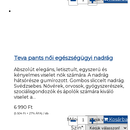
Teva pants női egészségügyi nadrág
Abszolút elegáns, letisztult, egyszerű és
kényelmes viselet nők számára. A nadrág
hátsórésze gumírozott. Gombos sliccelt nadrág.
Svédzsebes. Nővérek, orvosok, gyógyszerészek,
szociálisgondozók és ápolók számára kiváló
viselet a…
6 990
Ft
(5 504
Ft
+ 27% ÁFA) / db
Méret*:
Kosárba
Szín*: