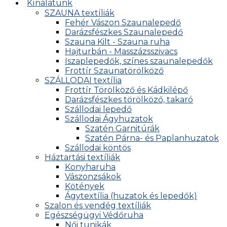
Kínálatunk
SZAUNA textíliák
Fehér Vászon Szaunalepedő
Darázsfészkes Szaunalepedő
Szauna Kilt - Szauna ruha
Hajturbán - Masszázsszivacs
Iszaplepedők, színes szaunalepedők
Frottír Szaunatörölköző
SZÁLLODAI textília
Frottír Törölköző és Kádkilépő
Darázsfészkes törölköző, takaró
Szállodai lepedő
Szállodai Ágyhuzatok
Szatén Garnitúrák
Szatén Párna- és Paplanhuzatok
Szállodai köntös
Háztartási textíliák
Konyharuha
Vászonzsákok
Kötények
Ágytextília (huzatok és lepedők)
Szalon és vendég textíliák
Egészségügyi Védőruha
Női tunikák