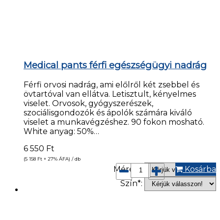
Medical pants férfi egészségügyi nadrág
Férfi orvosi nadrág, ami előlről két zsebbel és
övtartóval van ellátva. Letisztult, kényelmes
viselet. Orvosok, gyógyszerészek,
szociálisgondozók és ápolók számára kiváló
viselet a munkavégzéshez. 90 fokon mosható.
White anyag: 50%…
6 550
Ft
(5 158
Ft
+ 27% ÁFA) / db
Méret*:
Kosárba
Szín*: