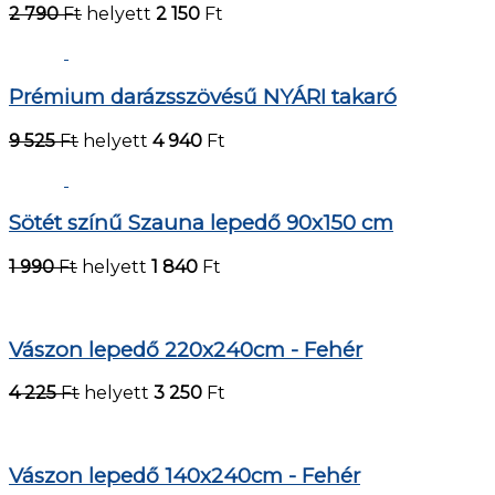
2 790
Ft
helyett
2 150
Ft
Prémium darázsszövésű NYÁRI takaró
9 525
Ft
helyett
4 940
Ft
Sötét színű Szauna lepedő 90x150 cm
1 990
Ft
helyett
1 840
Ft
Vászon lepedő 220x240cm - Fehér
4 225
Ft
helyett
3 250
Ft
Vászon lepedő 140x240cm - Fehér