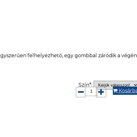
 Egyszerűen felhelyezhető, egy gombbal záródik a végén
Szín*:
Kosárb