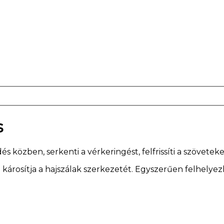
s
s közben, serkenti a vérkeringést, felfrissíti a szöveteke
 károsítja a hajszálak szerkezetét. Egyszerűen felhelye