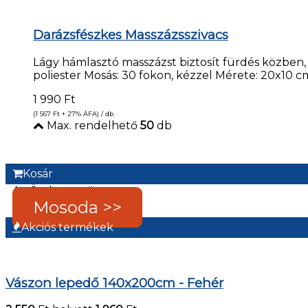
Darázsfészkes Masszázsszivacs
Lágy hámlasztó masszázst biztosít fürdés közben,
poliester Mosás: 30 fokon, kézzel Mérete: 20x10 c
1 990
Ft
(1 567
Ft
+ 27% ÁFA) / db
Max. rendelhető
50
db
Kosár
Az Ön kosara üres.
Mosoda >>
Akciós termékek
Vászon lepedő 140x200cm - Fehér