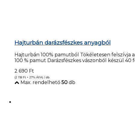
Hajturbán darázsfészkes anyagból
Hajturbán 100% pamutból Tökéletesen felszívja a 
100 % pamut Darázsfészkes vászonból készül 40 
2 690
Ft
(2 118
Ft
+ 27% ÁFA) / db
Max. rendelhető
50
db