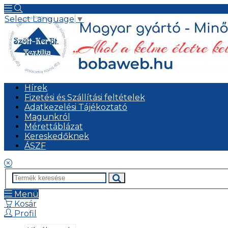
Select Language
▼
Hírek
Fizetési és Szállítási feltételek
Adatkezelési Tájékoztató
Magunkról
Mérettáblázat
Kereskedőknek
ÁSZF
Menü
Kosár
Profil