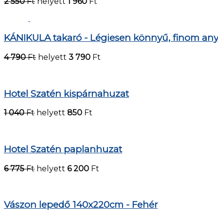
2 550
Ft
helyett
1 960
Ft
KÁNIKULA takaró - Légiesen könnyű, finom an
4 790
Ft
helyett
3 790
Ft
Hotel Szatén kispárnahuzat
1 040
Ft
helyett
850
Ft
Hotel Szatén paplanhuzat
6 775
Ft
helyett
6 200
Ft
Vászon lepedő 140x220cm - Fehér