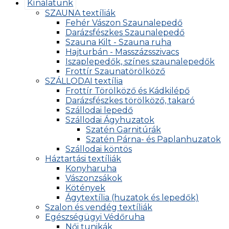
Kínálatunk
SZAUNA textíliák
Fehér Vászon Szaunalepedő
Darázsfészkes Szaunalepedő
Szauna Kilt - Szauna ruha
Hajturbán - Masszázsszivacs
Iszaplepedők, színes szaunalepedők
Frottír Szaunatörölköző
SZÁLLODAI textília
Frottír Törölköző és Kádkilépő
Darázsfészkes törölköző, takaró
Szállodai lepedő
Szállodai Ágyhuzatok
Szatén Garnitúrák
Szatén Párna- és Paplanhuzatok
Szállodai köntös
Háztartási textíliák
Konyharuha
Vászonzsákok
Kötények
Ágytextília (huzatok és lepedők)
Szalon és vendég textíliák
Egészségügyi Védőruha
Női tunikák