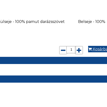
yaga: Külseje - 100% pamut darázsszövet Belseje - 100%
Kosárb