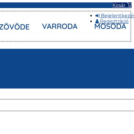
Kosár
Bejelentkezé
Regisztráció