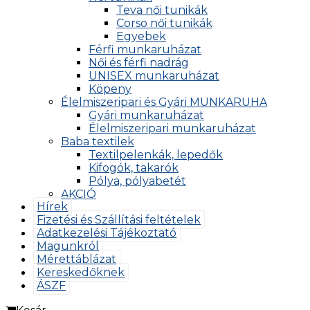
Teva női tunikák
Corso női tunikák
Egyebek
Férfi munkaruházat
Női és férfi nadrág
UNISEX munkaruházat
Köpeny
Élelmiszeripari és Gyári MUNKARUHA
Gyári munkaruházat
Élelmiszeripari munkaruházat
Baba textilek
Textilpelenkák, lepedők
Kifogók, takarók
Pólya, pólyabetét
AKCIÓ
Hírek
Fizetési és Szállítási feltételek
Adatkezelési Tájékoztató
Magunkról
Mérettáblázat
Kereskedőknek
ÁSZF