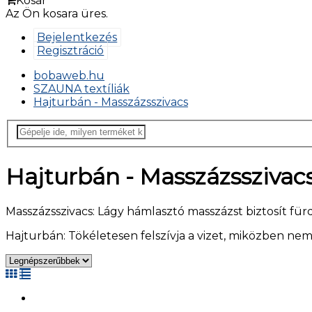
Kosár
Az Ön kosara üres.
Bejelentkezés
Regisztráció
bobaweb.hu
SZAUNA textíliák
Hajturbán - Masszázsszivacs
Hajturbán - Masszázsszivac
Masszázsszivacs: Lágy hámlasztó masszázst biztosít fürdé
Hajturbán: Tökéletesen felszívja a vizet, miközben nem