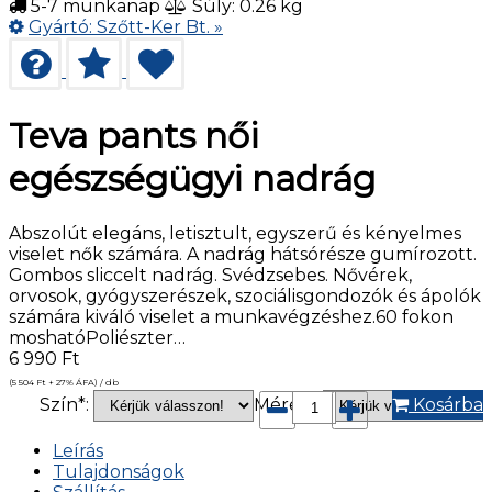
5-7 munkanap
Súly: 0.26 kg
Gyártó:
Szőtt-Ker Bt.
»
Teva pants női
egészségügyi nadrág
Abszolút elegáns, letisztult, egyszerű és kényelmes
viselet nők számára. A nadrág hátsórésze gumírozott.
Gombos sliccelt nadrág. Svédzsebes. Nővérek,
orvosok, gyógyszerészek, szociálisgondozók és ápolók
számára kiváló viselet a munkavégzéshez.60 fokon
moshatóPoliészter…
6 990
Ft
(5 504
Ft
+ 27% ÁFA) / db
Szín*:
Méret*:
Kosárba
Leírás
Tulajdonságok