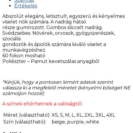
Szállítás
Értékelés
Abszolút elegáns, letisztult, egyszerű és kényelmes
viselet nők számára. A nadrág hátsó
része gumírozott. Gombos sliccelt nadrág.
Svédzsebes. Nővérek, orvosok, gyógyszerészek,
szociális
gondozók és ápolók számára kiváló viselet a
munkavégzéshez.
60 fokon mosható
Poliészter – Pamut kevetszálas anyagból
*Kérjük, hogy a pontosan lemért adatok szerint
válassza ki a megfelelő méretet (kényelmi bőséget NE
számoljon hozzá!)
A színek eltérhetnek a valóságtól.
Méret (választható):
XS, S, M, L, XL, 2XL, 3XL, 4XL
Szín (választható):
beige, purple, white