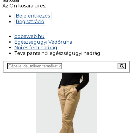
Kosár
Az Ön kosara üres.
Bejelentkezés
Regisztráció
bobaweb.hu
Egészségügyi Védőruha
Női és férfi nadrág
Teva pants női egészségügyi nadrág