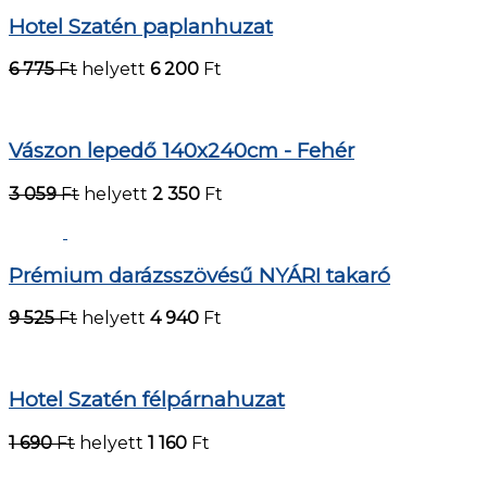
Hotel Szatén paplanhuzat
6 775
Ft
helyett
6 200
Ft
Vászon lepedő 140x240cm - Fehér
3 059
Ft
helyett
2 350
Ft
Prémium darázsszövésű NYÁRI takaró
9 525
Ft
helyett
4 940
Ft
Hotel Szatén félpárnahuzat
1 690
Ft
helyett
1 160
Ft