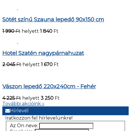
Sötét színű Szauna lepedő 90x150 cm
1 990
Ft
helyett
1 840
Ft
Hotel Szatén nagypárnahuzat
2 045
Ft
helyett
1 670
Ft
Vászon lepedő 220x240cm - Fehér
4 225
Ft
helyett
3 250
Ft
További akcióink »
Hírlevél
Iratkozzon fel hírlevelünkre!
Az Ön neve: