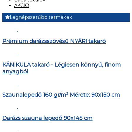
AKCIÓ
Legnépszerűbb termékek
Prémium darázsszövésű NYÁRI takaró
KÁNIKULA takaró - Légiesen könnyű, finom
anyagból
Szaunalepedő 160 gr/m² Mérete: 90x150 cm
Darázs szauna lepedő 90x145 cm