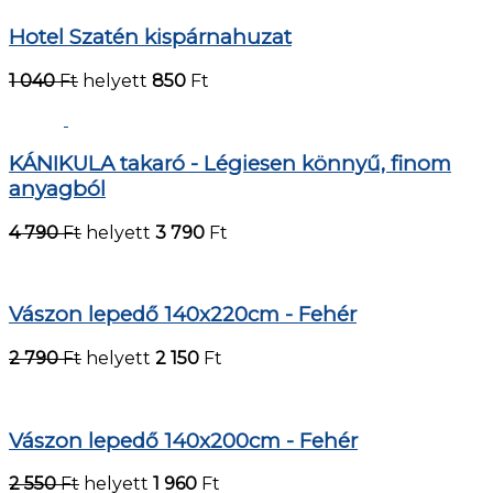
Hotel Szatén kispárnahuzat
1 040
Ft
helyett
850
Ft
KÁNIKULA takaró - Légiesen könnyű, finom
anyagból
4 790
Ft
helyett
3 790
Ft
Vászon lepedő 140x220cm - Fehér
2 790
Ft
helyett
2 150
Ft
Vászon lepedő 140x200cm - Fehér
2 550
Ft
helyett
1 960
Ft