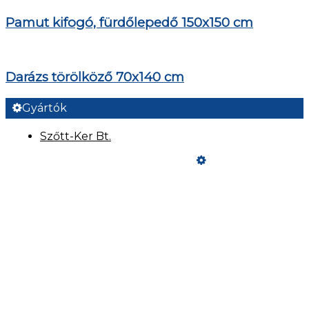
Pamut kifogó, fürdőlepedő 150x150 cm
Darázs törölköző 70x140 cm
Gyártók
Szőtt-Ker Bt.
Üzemeltető
Online elállás
Teljes katalógus
Vásárlói értékelések
Fizetési és Szállítási feltételek
Szeretne Ön is ilyen webáruházat nyitni?
Webáruház nyitás »