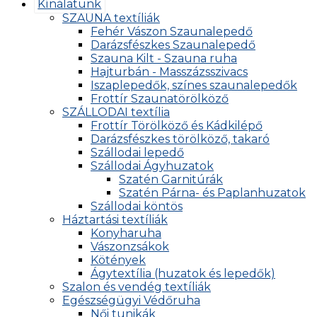
Kínálatunk
SZAUNA textíliák
Fehér Vászon Szaunalepedő
Darázsfészkes Szaunalepedő
Szauna Kilt - Szauna ruha
Hajturbán - Masszázsszivacs
Iszaplepedők, színes szaunalepedők
Frottír Szaunatörölköző
SZÁLLODAI textília
Frottír Törölköző és Kádkilépő
Darázsfészkes törölköző, takaró
Szállodai lepedő
Szállodai Ágyhuzatok
Szatén Garnitúrák
Szatén Párna- és Paplanhuzatok
Szállodai köntös
Háztartási textíliák
Konyharuha
Vászonzsákok
Kötények
Ágytextília (huzatok és lepedők)
Szalon és vendég textíliák
Egészségügyi Védőruha
Női tunikák