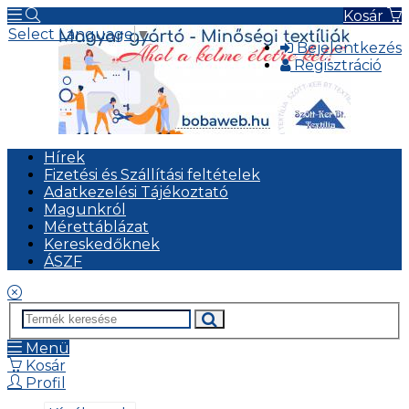
Kosár
Select Language
▼
Bejelentkezés
Regisztráció
Hírek
Fizetési és Szállítási feltételek
Adatkezelési Tájékoztató
Magunkról
Mérettáblázat
Kereskedőknek
ÁSZF
Menü
Kosár
Profil