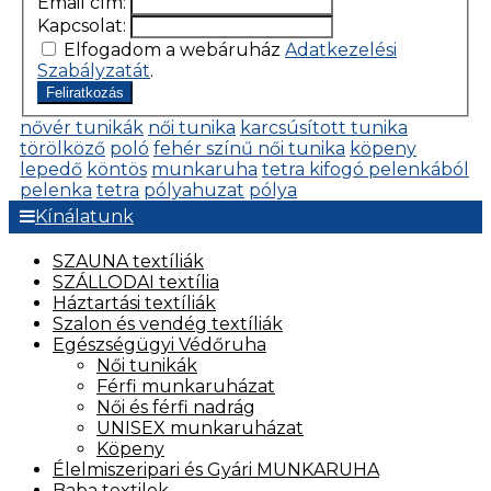
Email cím:
Kapcsolat:
Elfogadom a webáruház
Adatkezelési
Szabályzatát
.
Feliratkozás
nővér tunikák
női tunika
karcsúsított tunika
törölköző
poló
fehér színű női tunika
köpeny
lepedő
köntös
munkaruha
tetra kifogó pelenkából
pelenka
tetra
pólyahuzat
pólya
Kínálatunk
SZAUNA textíliák
SZÁLLODAI textília
Háztartási textíliák
Szalon és vendég textíliák
Egészségügyi Védőruha
Női tunikák
Férfi munkaruházat
Női és férfi nadrág
UNISEX munkaruházat
Köpeny
Élelmiszeripari és Gyári MUNKARUHA
Baba textilek