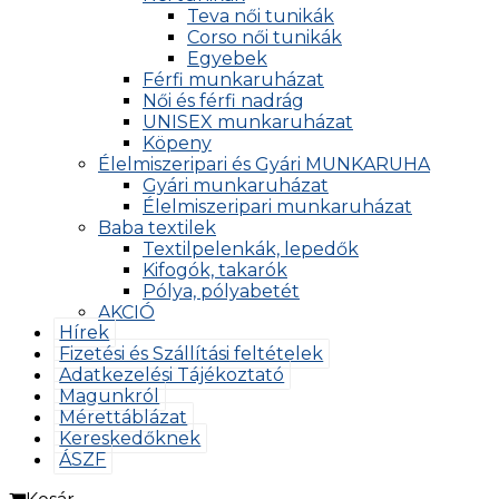
Teva női tunikák
Corso női tunikák
Egyebek
Férfi munkaruházat
Női és férfi nadrág
UNISEX munkaruházat
Köpeny
Élelmiszeripari és Gyári MUNKARUHA
Gyári munkaruházat
Élelmiszeripari munkaruházat
Baba textilek
Textilpelenkák, lepedők
Kifogók, takarók
Pólya, pólyabetét
AKCIÓ
Hírek
Fizetési és Szállítási feltételek
Adatkezelési Tájékoztató
Magunkról
Mérettáblázat
Kereskedőknek
ÁSZF