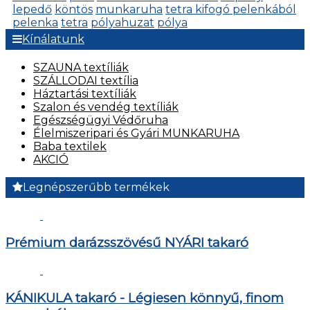
lepedő
köntös
munkaruha
tetra kifogó pelenkából
pelenka
tetra
pólyahuzat
pólya
Kínálatunk
SZAUNA textíliák
SZÁLLODAI textília
Háztartási textíliák
Szalon és vendég textíliák
Egészségügyi Védőruha
Élelmiszeripari és Gyári MUNKARUHA
Baba textilek
AKCIÓ
Legnépszerűbb termékek
Prémium darázsszövésű NYÁRI takaró
KÁNIKULA takaró - Légiesen könnyű, finom