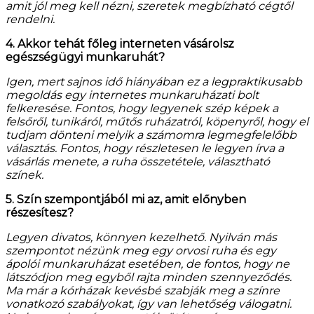
amit jól meg kell nézni, szeretek megbízható cégtől
rendelni.
4. Akkor tehát főleg interneten vásárolsz
egészségügyi munkaruhát?
Igen, mert sajnos idő hiányában ez a legpraktikusabb
megoldás egy internetes munkaruházati bolt
felkeresése. Fontos, hogy legyenek szép képek a
felsőről, tunikáról, műtős ruházatról, köpenyről, hogy el
tudjam dönteni melyik a számomra legmegfelelőbb
választás. Fontos, hogy részletesen le legyen írva a
vásárlás menete, a ruha összetétele, választható
színek.
5. Szín szempontjából mi az, amit előnyben
részesítesz?
Legyen divatos, könnyen kezelhető. Nyilván más
szempontot nézünk meg egy orvosi ruha és egy
ápolói munkaruházat esetében, de fontos, hogy ne
látszódjon meg egyből rajta minden szennyeződés.
Ma már a kórházak kevésbé szabják meg a színre
vonatkozó szabályokat, így van lehetőség válogatni.