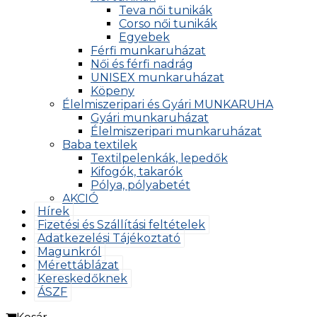
Teva női tunikák
Corso női tunikák
Egyebek
Férfi munkaruházat
Női és férfi nadrág
UNISEX munkaruházat
Köpeny
Élelmiszeripari és Gyári MUNKARUHA
Gyári munkaruházat
Élelmiszeripari munkaruházat
Baba textilek
Textilpelenkák, lepedők
Kifogók, takarók
Pólya, pólyabetét
AKCIÓ
Hírek
Fizetési és Szállítási feltételek
Adatkezelési Tájékoztató
Magunkról
Mérettáblázat
Kereskedőknek
ÁSZF