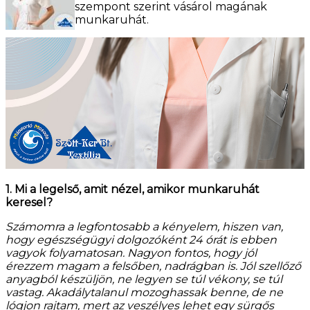
szempont szerint vásárol magának
munkaruhát.
1. Mi a legelső, amit nézel, amikor munkaruhát
keresel?
Számomra a legfontosabb a kényelem, hiszen van,
hogy egészségügyi dolgozóként 24 órát is ebben
vagyok folyamatosan. Nagyon fontos, hogy jól
érezzem magam a felsőben, nadrágban is. Jól szellőző
anyagból készüljön, ne legyen se túl vékony, se túl
vastag. Akadálytalanul mozoghassak benne, de ne
lógjon rajtam, mert az veszélyes lehet egy sürgős