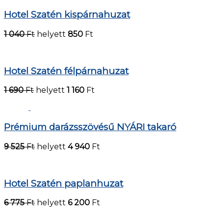
Hotel Szatén kispárnahuzat
1 040
Ft
helyett
850
Ft
Hotel Szatén félpárnahuzat
1 690
Ft
helyett
1 160
Ft
Prémium darázsszövésű NYÁRI takaró
9 525
Ft
helyett
4 940
Ft
Hotel Szatén paplanhuzat
6 775
Ft
helyett
6 200
Ft