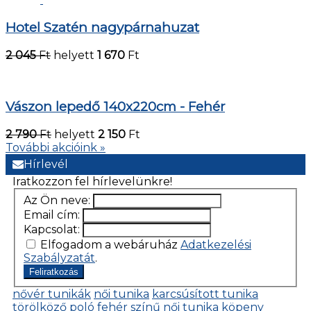
Hotel Szatén nagypárnahuzat
2 045
Ft
helyett
1 670
Ft
Vászon lepedő 140x220cm - Fehér
2 790
Ft
helyett
2 150
Ft
További akcióink »
Hírlevél
Iratkozzon fel hírlevelünkre!
Az Ön neve:
Email cím:
Kapcsolat:
Elfogadom a webáruház
Adatkezelési
Szabályzatát
.
Feliratkozás
nővér tunikák
női tunika
karcsúsított tunika
törölköző
poló
fehér színű női tunika
köpeny