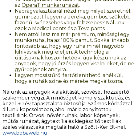
az
OperaT munkaruházat
.
Nadrágválasztásnál nézd meg milyet szeretnél:
gumírozott legyen a dereka, gombos, szűkebb
fazonú, svédzsebes vagy foltzsebes? Nálunk
ezek a Medical pants és a Teva pants.
Nem attól lesz ma már prémium, minőségi egy
munkaruha, ha az 100% pamut. Sokkal inkább
fontosabb az, hogy egy ruha minél nagyobb
kihívásnak megfeleljen. A technológiai
újításoknak köszönhetőek, úgy készülnek az
anyagok, hogy jó érzés legyen viselni őket, de ne
gyűrődjenek annyira.
Legyen mosástűrő, fertőtleníthető, anélkül,
hogy a ruhák színe és mérete megváltozna.
Nálunk az anyagok kialakítását, szövését hozzáértő
szakember végzi. A minőséget komoly szaktudás, és
közel 30 év tapasztalata biztosítja. Számos kórházzal
állunk kapcsolatban, ahol már bizonyítottak
textíliáink. Orvosi, nővér ruhák, labor köpenyek,
műtős ruházat, ágytextília és kiegészítő textíliák
széles választéka megtalálható a Szőtt-Ker Bt-nél.
www.bobaweb.hu