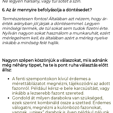
Ne legyen harsány, vagy túl sötét a szín.
6. Az ár mennyire befolyásolja a döntésedet?
Természetesen fontos! Általában azt nézem, hogy ár-
érték arányban jól járjak a döntésemmel. Legyen
minőségi termék, de túl sokat sem tudok fizetni érte.
Nyilván nagyon sokat használom a munkaruhát, ezért
mérlegelnem kell, és általában azért a mérleg nyelve
inkább a minőség felé hajlik.
Nagyon szépen köszönjük a válaszokat, mi is adnánk
még néhány tippet, ha te is pont ruha választás előtt
állsz:
A fenti szempontokon kívül érdemes a
mérettáblázatot megnézni, tájékozódni az adott
fazonról. Például kérsz-e bele karcsúsítást, vagy
inkább a lezserebb fazont szereted.
Gondold át milyen darabokra van szükséged,
ezek szerint kombináld össze a szetted. Érdemes
válogatni, megnézni a különböző fazonokat,
vannak „unisex” darabok is, ilyen például nálunk