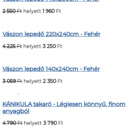
2 550
Ft
helyett
1 960
Ft
Vászon lepedő 220x240cm - Fehér
4 225
Ft
helyett
3 250
Ft
Vászon lepedő 140x240cm - Fehér
3 059
Ft
helyett
2 350
Ft
KÁNIKULA takaró - Légiesen könnyű, finom
anyagból
4 790
Ft
helyett
3 790
Ft