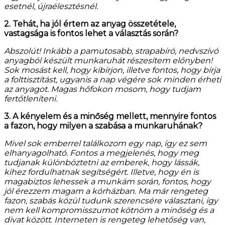
esetnél, újraélesztésnél.
2. Tehát, ha jól értem az anyag összetétele,
vastagsága is fontos lehet a választás során?
Abszolút! Inkább a pamutosabb, strapabíró, nedvszívó
anyagból készült munkaruhát részesítem előnyben!
Sok mosást kell, hogy kibírjon, illetve fontos, hogy bírja
a folttisztítást, ugyanis a nap végére sok minden érheti
az anyagot. Magas hőfokon mosom, hogy tudjam
fertőtleníteni.
3. A kényelem és a minőség mellett, mennyire fontos
a fazon, hogy milyen a szabása a munkaruhának?
Mivel sok emberrel találkozom egy nap, így ez sem
elhanyagolható. Fontos a megjelenés, hogy meg
tudjanak különböztetni az emberek, hogy lássák,
kihez fordulhatnak segítségért. Illetve, hogy én is
magabiztos lehessek a munkám során, fontos, hogy
jól érezzem magam a kórházban. Ma már rengeteg
fazon, szabás közül tudunk szerencsére választani, így
nem kell kompromisszumot kötnöm a minőség és a
divat között. Interneten is rengeteg lehetőség van,