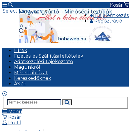
Kosár
Select Language
▼
Bejelentkezés
Regisztráció
Hírek
Fizetési és Szállítási feltételek
Adatkezelési Tájékoztató
Magunkról
Mérettáblázat
Kereskedőknek
ÁSZF
Menü
Kosár
Profil