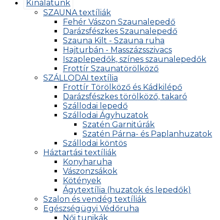
Kínálatunk
SZAUNA textíliák
Fehér Vászon Szaunalepedő
Darázsfészkes Szaunalepedő
Szauna Kilt - Szauna ruha
Hajturbán - Masszázsszivacs
Iszaplepedők, színes szaunalepedők
Frottír Szaunatörölköző
SZÁLLODAI textília
Frottír Törölköző és Kádkilépő
Darázsfészkes törölköző, takaró
Szállodai lepedő
Szállodai Ágyhuzatok
Szatén Garnitúrák
Szatén Párna- és Paplanhuzatok
Szállodai köntös
Háztartási textíliák
Konyharuha
Vászonzsákok
Kötények
Ágytextília (huzatok és lepedők)
Szalon és vendég textíliák
Egészségügyi Védőruha
Női tunikák